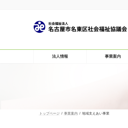
コ
ナ
名古屋市名東区社会福祉協議会のホームページです
ン
ビ
テ
ゲ
ン
ー
ツ
シ
へ
ョ
ス
ン
キ
に
法人情報
事業案内
ッ
移
プ
動
トップページ
事業案内
地域支えあい事業