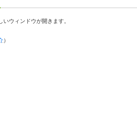
しいウィンドウが開きます。
介
）