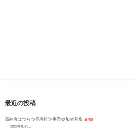
令和8年度名東区子ども・子育て支援応援助
成事業申請団体・ｸﾞﾙｰﾌﾟ募集！【５/29(金)
応募必着】
高齢者はつらつ長寿推進事業参加者募集
New!!
最近の投稿
高齢者はつらつ長寿推進事業参加者募集
新着!!
2026年8月3日